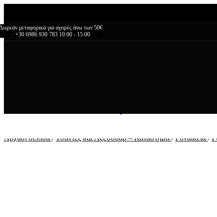
Δωρεάν μεταφορικά για αγορές άνω των 50€
: +30 6986 930 783 10:00 - 15:00
Αρχική σελίδα
/
Τσάντες και Αξεσουάρ – Κατάστημα
/
Γυναικεία
/
Γ