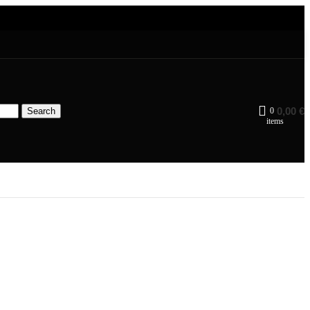
0,00
€
Search
0
items