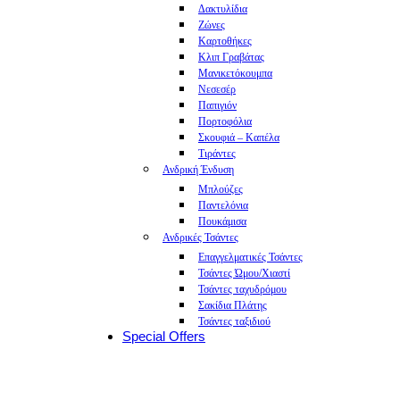
Δακτυλίδια
Ζώνες
Καρτοθήκες
Κλιπ Γραβάτας
Μανικετόκουμπα
Νεσεσέρ
Παπιγιόν
Πορτοφόλια
Σκουφιά – Καπέλα
Τιράντες
Ανδρική Ένδυση
Μπλούζες
Παντελόνια
Πουκάμισα
Ανδρικές Τσάντες
Επαγγελματικές Τσάντες
Τσάντες Ώμου/Χιαστί
Τσάντες ταχυδρόμου
Σακίδια Πλάτης
Τσάντες ταξιδιού
Special Offers