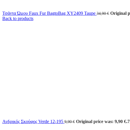
Τσάντα Ώμου Faux Fur BagtoBag XY2409 Taupe
Original p
34,90
€
Back to products
Ανδρικός Σκούφος Verde 12-195
Original price was: 9,90 €.
7
9,90
€