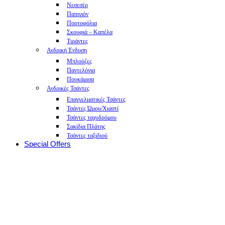
Νεσεσέρ
Παπιγιόν
Πορτοφόλια
Σκουφιά – Καπέλα
Τιράντες
Ανδρική Ένδυση
Μπλούζες
Παντελόνια
Πουκάμισα
Ανδρικές Τσάντες
Επαγγελματικές Τσάντες
Τσάντες Ώμου/Χιαστί
Τσάντες ταχυδρόμου
Σακίδια Πλάτης
Τσάντες ταξιδιού
Special Offers