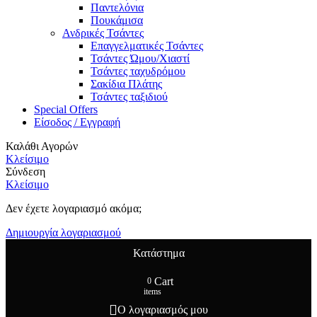
Παντελόνια
Πουκάμισα
Ανδρικές Τσάντες
Επαγγελματικές Τσάντες
Τσάντες Ώμου/Χιαστί
Τσάντες ταχυδρόμου
Σακίδια Πλάτης
Τσάντες ταξιδιού
Special Offers
Είσοδος / Εγγραφή
Καλάθι Αγορών
Κλείσιμο
Σύνδεση
Κλείσιμο
Δεν έχετε λογαριασμό ακόμα;
Δημιουργία λογαριασμού
Κατάστημα
Cart
0
items
Ο λογαριασμός μου