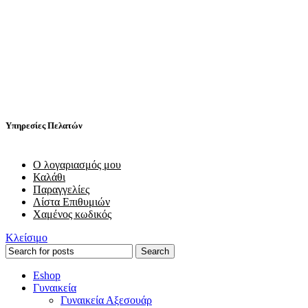
Υπηρεσίες Πελατών
Ο λογαριασμός μου
Καλάθι
Παραγγελίες
Λίστα Επιθυμιών
Χαμένος κωδικός
Κλείσιμο
Search
Eshop
Γυναικεία
Γυναικεία Αξεσουάρ