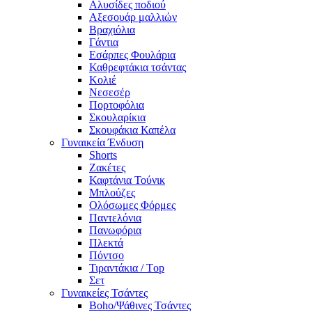
Αλυσίδες ποδιού
Αξεσουάρ μαλλιών
Βραχιόλια
Γάντια
Εσάρπες Φουλάρια
Καθρεφτάκια τσάντας
Κολιέ
Νεσεσέρ
Πορτοφόλια
Σκουλαρίκια
Σκουφάκια Καπέλα
Γυναικεία Ένδυση
Shorts
Ζακέτες
Καφτάνια Τούνικ
Μπλούζες
Ολόσωμες Φόρμες
Παντελόνια
Πανωφόρια
Πλεκτά
Πόντσο
Τιραντάκια / Τop
Σετ
Γυναικείες Τσάντες
Boho/Ψάθινες Τσάντες