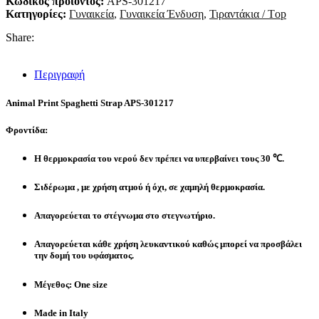
Κωδικός προϊόντος:
APS-301217
Κατηγορίες:
Γυναικεία
,
Γυναικεία Ένδυση
,
Τιραντάκια / Τop
Share:
Περιγραφή
Animal Print Spaghetti Strap APS-301217
Φροντίδα:
Η θερμοκρασία του νερού δεν πρέπει να υπερβαίνει τους 30 ℃.
Σιδέρωμα , με χρήση ατμού ή όχι, σε χαμηλή θερμοκρασία.
Απαγορεύεται το στέγνωμα στο στεγνωτήριο.
Απαγορεύεται κάθε χρήση λευκαντικού καθώς μπορεί να προσβάλει
την δομή του υφάσματος.
Μέγεθος: One size
Made in Italy