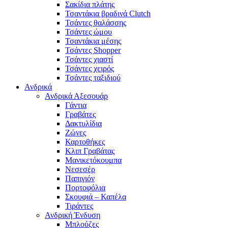
Σακίδια πλάτης
Τσαντάκια βραδινά Clutch
Τσάντες θαλάσσης
Τσάντες ώμου
Τσαντάκια μέσης
Τσάντες Shopper
Τσάντες χιαστί
Τσάντες χειρός
Τσάντες ταξιδιού
Ανδρικά
Ανδρικά Αξεσουάρ
Γάντια
Γραβάτες
Δακτυλίδια
Ζώνες
Καρτοθήκες
Κλιπ Γραβάτας
Μανικετόκουμπα
Νεσεσέρ
Παπιγιόν
Πορτοφόλια
Σκουφιά – Καπέλα
Τιράντες
Ανδρική Ένδυση
Μπλούζες