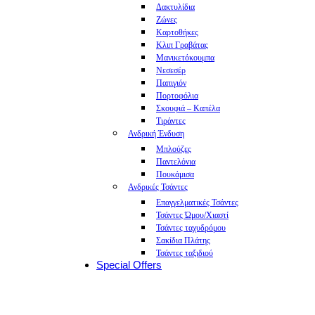
Δακτυλίδια
Ζώνες
Καρτοθήκες
Κλιπ Γραβάτας
Μανικετόκουμπα
Νεσεσέρ
Παπιγιόν
Πορτοφόλια
Σκουφιά – Καπέλα
Τιράντες
Ανδρική Ένδυση
Μπλούζες
Παντελόνια
Πουκάμισα
Ανδρικές Τσάντες
Επαγγελματικές Τσάντες
Τσάντες Ώμου/Χιαστί
Τσάντες ταχυδρόμου
Σακίδια Πλάτης
Τσάντες ταξιδιού
Special Offers