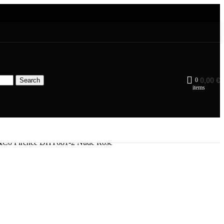
0,00
€
Search
0
items
a&Co Firence DHT681-2 Nude Rose