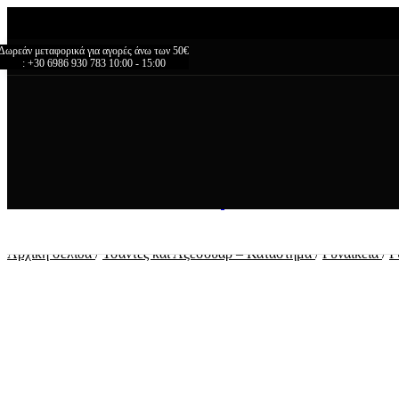
Δωρεάν μεταφορικά για αγορές άνω των 50€
: +30 6986 930 783 10:00 - 15:00
Αρχική σελίδα
/
Τσάντες και Αξεσουάρ – Κατάστημα
/
Γυναικεία
/
Γ