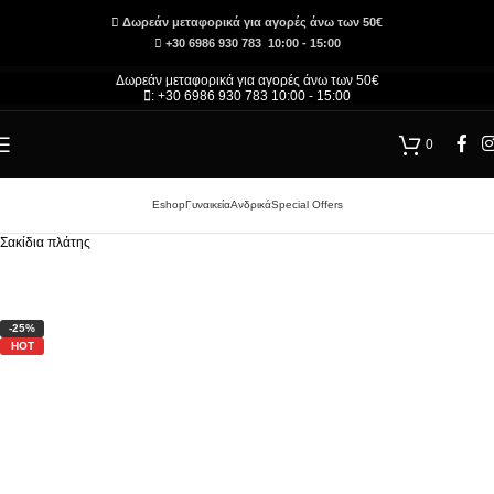
Δωρεάν μεταφορικά για αγορές άνω των 50€
+30 6986 930 783 10:00 - 15:00
Δωρεάν μεταφορικά για αγορές άνω των 50€
: +30 6986 930 783 10:00 - 15:00
0
Eshop
Γυναικεία
Ανδρικά
Special Offers
Αρχική σελίδα
/
Τσάντες και Αξεσουάρ – Κατάστημα
/
Γυναικεία
/
Γυναικείες Τσάντες
/
Σακίδια πλάτης
-25%
HOT