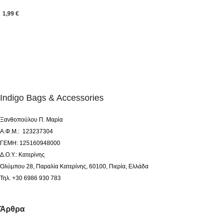
1,99
€
Indigo Bags & Accessories
Ξανθοπούλου Π. Μαρία
Α.Φ.Μ.: 123237304
ΓΕΜΗ: 125160948000
Δ.Ο.Υ.: Κατερίνης
Ολύμπου 28, Παραλία Κατερίνης, 60100, Πιερία, Ελλάδα
Τηλ. +30 6986 930 783
Άρθρα