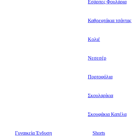
Εσάρπες Φουλάρια
Καθρεφτάκια τσάντας
Κολιέ
Νεσεσέρ
Πορτοφόλια
Σκουλαρίκια
Σκουφάκια Καπέλα
Γυναικεία Ένδυση
Shorts