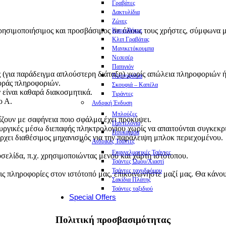
Γραβάτες
Δακτυλίδια
Ζώνες
 χρησιμοποιήσιμος και προσβάσιμος σε όλους τους χρήστες, σύμφωνα
Καρτοθήκες
Κλιπ Γραβάτας
Μανικετόκουμπα
Νεσεσέρ
Παπιγιόν
ς (για παράδειγμα απλούστερη διάταξη) χωρίς απώλεια πληροφοριών ή
Πορτοφόλια
φοράς πληροφοριών.
Σκουφιά – Καπέλα
ν είναι καθαρά διακοσμητικά.
Τιράντες
ο Α.
Ανδρική Ένδυση
Μπλούζες
ζουν με σαφήνεια ποιο σφάλμα έχει προκύψει.
Παντελόνια
ιτουργικές μέσω διεπαφής πληκτρολογίου χωρίς να απαιτούνται συγκεκ
Πουκάμισα
άρχει διαθέσιμος μηχανισμός για την παράλειψη μπλοκ περιεχομένου.
Ανδρικές Τσάντες
Επαγγελματικές Τσάντες
οσελίδα, π.χ. χρησιμοποιώντας μενού και χάρτη ιστότοπου.
Τσάντες Ώμου/Χιαστί
Τσάντες ταχυδρόμου
ς πληροφορίες στον ιστότοπό μας, επικοινωνήστε μαζί μας. Θα κάνο
Σακίδια Πλάτης
Τσάντες ταξιδιού
Special Offers
Πολιτική προσβασιμότητας