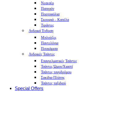
Νεσεσέρ
Παπιγιόν
Πορτοφόλια
Σκουφιά – Καπέλα
Τιράντες
Ανδρική Ένδυση
Μπλούζες
Παντελόνια
Πουκάμισα
Ανδρικές Τσάντες
Επαγγελματικές Τσάντες
Τσάντες Ώμου/Χιαστί
Τσάντες ταχυδρόμου
Σακίδια Πλάτης
Τσάντες ταξιδιού
Special Offers