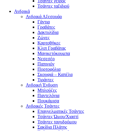
Τσάντες χειρός
Τσάντες ταξιδιού
Ανδρικά
Ανδρικά Αξεσουάρ
Γάντια
Γραβάτες
Δακτυλίδια
Ζώνες
Καρτοθήκες
Κλιπ Γραβάτας
Μανικετόκουμπα
Νεσεσέρ
Παπιγιόν
Πορτοφόλια
Σκουφιά – Καπέλα
Τιράντες
Ανδρική Ένδυση
Μπλούζες
Παντελόνια
Πουκάμισα
Ανδρικές Τσάντες
Επαγγελματικές Τσάντες
Τσάντες Ώμου/Χιαστί
Τσάντες ταχυδρόμου
Σακίδια Πλάτης