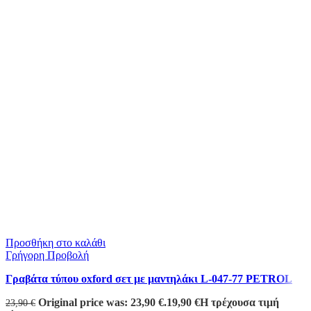
Προσθήκη στο καλάθι
Γρήγορη Προβολή
Γραβάτα τύπου oxford σετ με μαντηλάκι L-047-77 PETROL
Original price was: 23,90 €.
19,90
€
Η τρέχουσα τιμή
23,90
€