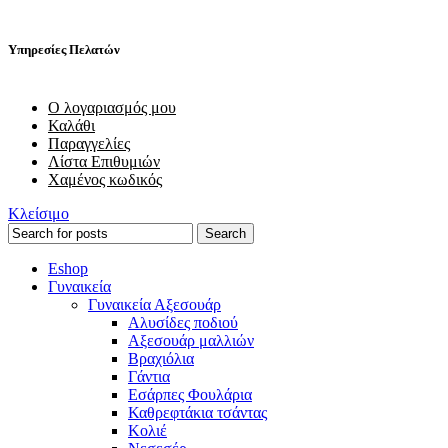
Υπηρεσίες Πελατών
Ο λογαριασμός μου
Καλάθι
Παραγγελίες
Λίστα Επιθυμιών
Χαμένος κωδικός
Κλείσιμο
Search
Eshop
Γυναικεία
Γυναικεία Αξεσουάρ
Αλυσίδες ποδιού
Αξεσουάρ μαλλιών
Βραχιόλια
Γάντια
Εσάρπες Φουλάρια
Καθρεφτάκια τσάντας
Κολιέ