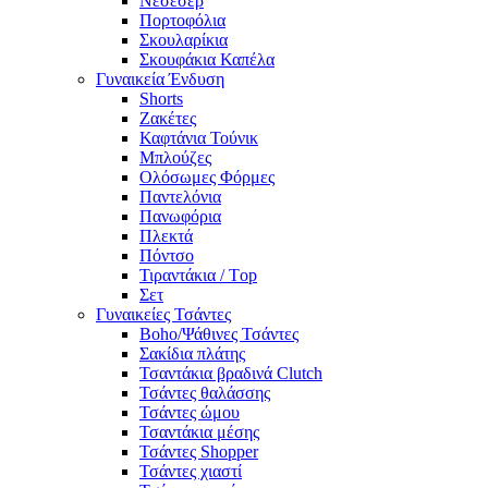
Νεσεσέρ
Πορτοφόλια
Σκουλαρίκια
Σκουφάκια Καπέλα
Γυναικεία Ένδυση
Shorts
Ζακέτες
Καφτάνια Τούνικ
Μπλούζες
Ολόσωμες Φόρμες
Παντελόνια
Πανωφόρια
Πλεκτά
Πόντσο
Τιραντάκια / Τop
Σετ
Γυναικείες Τσάντες
Boho/Ψάθινες Τσάντες
Σακίδια πλάτης
Τσαντάκια βραδινά Clutch
Τσάντες θαλάσσης
Τσάντες ώμου
Τσαντάκια μέσης
Τσάντες Shopper
Τσάντες χιαστί