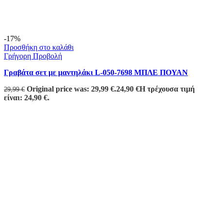
-17%
Προσθήκη στο καλάθι
Γρήγορη Προβολή
Γραβάτα σετ με μαντηλάκι L-050-7698 ΜΠΛΕ ΠΟΥΑΝ
Original price was: 29,99 €.
24,90
€
Η τρέχουσα τιμή
29,99
€
είναι: 24,90 €.