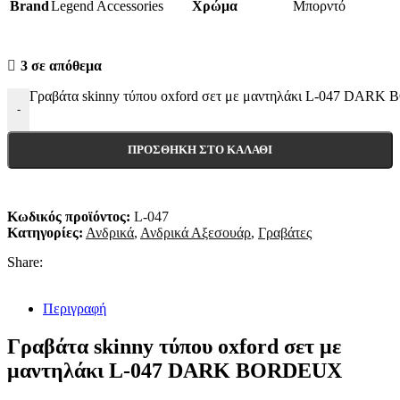
Brand
Legend Accessories
Χρώμα
Μπορντό
3 σε απόθεμα
Γραβάτα skinny τύπου oxford σετ με μαντηλάκι L-047 DAR
-
ΠΡΟΣΘΉΚΗ ΣΤΟ ΚΑΛΆΘΙ
Κωδικός προϊόντος:
L-047
Κατηγορίες:
Ανδρικά
,
Ανδρικά Αξεσουάρ
,
Γραβάτες
Share:
Περιγραφή
Γραβάτα skinny τύπου oxford σετ με
μαντηλάκι L-047 DARK BORDEUX