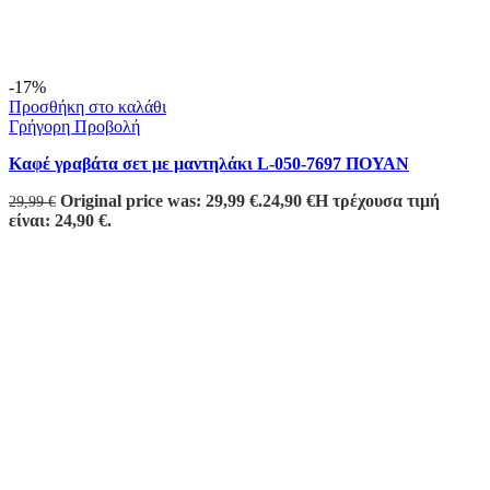
-17%
Προσθήκη στο καλάθι
Γρήγορη Προβολή
Καφέ γραβάτα σετ με μαντηλάκι L-050-7697 ΠΟΥΑΝ
Original price was: 29,99 €.
24,90
€
Η τρέχουσα τιμή
29,99
€
είναι: 24,90 €.