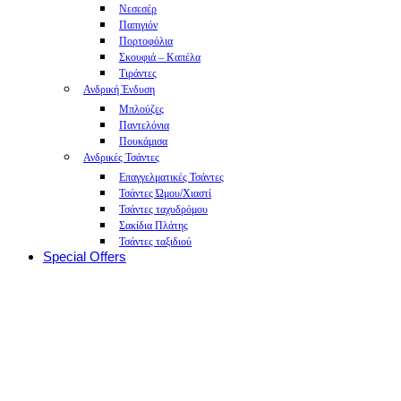
Νεσεσέρ
Παπιγιόν
Πορτοφόλια
Σκουφιά – Καπέλα
Τιράντες
Ανδρική Ένδυση
Μπλούζες
Παντελόνια
Πουκάμισα
Ανδρικές Τσάντες
Επαγγελματικές Τσάντες
Τσάντες Ώμου/Χιαστί
Τσάντες ταχυδρόμου
Σακίδια Πλάτης
Τσάντες ταξιδιού
Special Offers