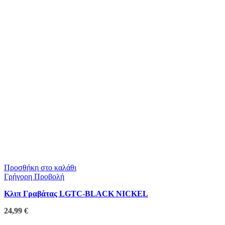
Προσθήκη στο καλάθι
Γρήγορη Προβολή
Κλιπ Γραβάτας LGTC-BLACK NICKEL
24,99
€