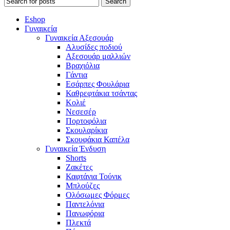
Search
Eshop
Γυναικεία
Γυναικεία Αξεσουάρ
Αλυσίδες ποδιού
Αξεσουάρ μαλλιών
Βραχιόλια
Γάντια
Εσάρπες Φουλάρια
Καθρεφτάκια τσάντας
Κολιέ
Νεσεσέρ
Πορτοφόλια
Σκουλαρίκια
Σκουφάκια Καπέλα
Γυναικεία Ένδυση
Shorts
Ζακέτες
Καφτάνια Τούνικ
Μπλούζες
Ολόσωμες Φόρμες
Παντελόνια
Πανωφόρια
Πλεκτά