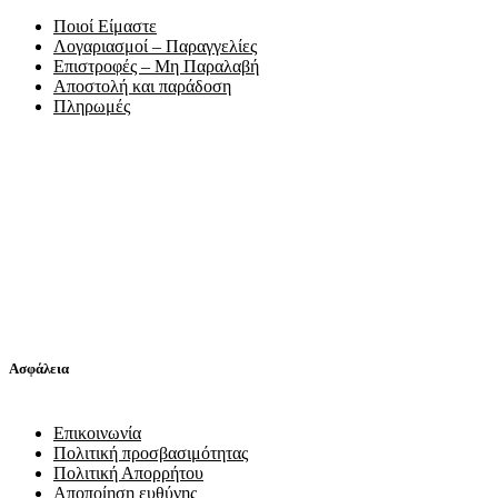
Ποιοί Είμαστε
Λογαριασμοί – Παραγγελίες
Επιστροφές – Μη Παραλαβή
Αποστολή και παράδοση
Πληρωμές
Ασφάλεια
Επικοινωνία
Πολιτική προσβασιμότητας
Πολιτική Απορρήτου
Αποποίηση ευθύνης