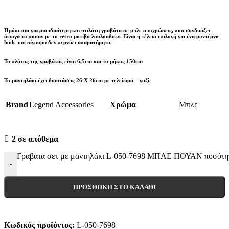
Πρόκειται για μια ιδιαίτερη και στιλάτη γραβάτα σε μπλε αποχρώσεις, που συνδυάζει
άψογα το πουαν με το retro μοτίβο λουλουδιών. Είναι η τέλεια επιλογή για ένα μοντέρνο
look που σίγουρα δεν περνάει απαρατήρητο.
Το πλάτος της γραβάτας είναι 6,5cm και το μήκος 150cm
Το μαντηλάκι έχει διαστάσεις 26 X 26cm με τελείωμα – γαζί.
Brand
Legend Accessories
Χρώμα
Μπλε
2 σε απόθεμα
Γραβάτα σετ με μαντηλάκι L-050-7698 ΜΠΛΕ ΠΟΥΑΝ ποσότη
-
ΠΡΟΣΘΉΚΗ ΣΤΟ ΚΑΛΆΘΙ
Κωδικός προϊόντος:
L-050-7698