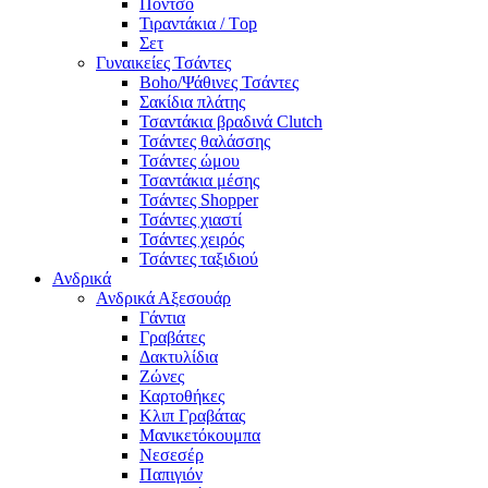
Πόντσο
Τιραντάκια / Τop
Σετ
Γυναικείες Τσάντες
Boho/Ψάθινες Τσάντες
Σακίδια πλάτης
Τσαντάκια βραδινά Clutch
Τσάντες θαλάσσης
Τσάντες ώμου
Τσαντάκια μέσης
Τσάντες Shopper
Τσάντες χιαστί
Τσάντες χειρός
Τσάντες ταξιδιού
Ανδρικά
Ανδρικά Αξεσουάρ
Γάντια
Γραβάτες
Δακτυλίδια
Ζώνες
Καρτοθήκες
Κλιπ Γραβάτας
Μανικετόκουμπα
Νεσεσέρ
Παπιγιόν