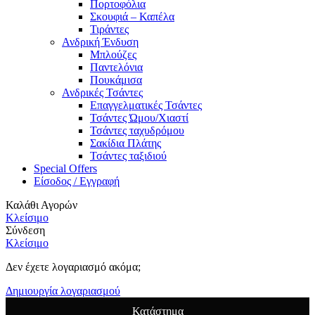
Πορτοφόλια
Σκουφιά – Καπέλα
Τιράντες
Ανδρική Ένδυση
Μπλούζες
Παντελόνια
Πουκάμισα
Ανδρικές Τσάντες
Επαγγελματικές Τσάντες
Τσάντες Ώμου/Χιαστί
Τσάντες ταχυδρόμου
Σακίδια Πλάτης
Τσάντες ταξιδιού
Special Offers
Είσοδος / Εγγραφή
Καλάθι Αγορών
Κλείσιμο
Σύνδεση
Κλείσιμο
Δεν έχετε λογαριασμό ακόμα;
Δημιουργία λογαριασμού
Κατάστημα