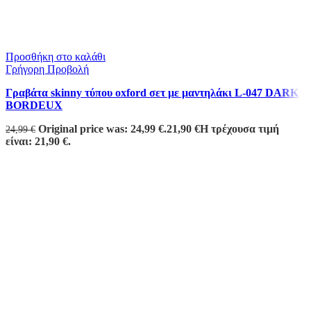
Προσθήκη στο καλάθι
Γρήγορη Προβολή
Γραβάτα skinny τύπου oxford σετ με μαντηλάκι L-047 DARK
BORDEUX
Original price was: 24,99 €.
21,90
€
Η τρέχουσα τιμή
24,99
€
είναι: 21,90 €.