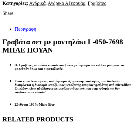
Κατηγορίες:
Ανδρικά
,
Ανδρικά Αξεσουάρ
,
Γραβάτες
Share:
Περιγραφή
Γραβάτα σετ με μαντηλάκι L-050-7698
ΜΠΛΕ ΠΟΥΑΝ
Οι Γραβάτες που είναι κατασκευασμένες με ύφασμα microfiber μπορούν να
φορεθούν όπως και οι μεταξωτές.
Είναι κατασκευασμένες από ύφασμα εξαιρετικής ποιότητας που δύσκολα
διακρίνεται η διαφορά μεταξύ μιας μεταξωτής και μιας γραβάτας από microfiber.
Επιπλέον, είναι αδιάβροχες με μεγάλη ανθεκτικότητα στην φθορά και δεν
τσαλακώνουν εύκολα!
Σύνθεση: 100% Microfiber
RELATED PRODUCTS