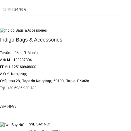
24,90
€
29,99
€
Indigo Bags & Accessories
Ξανθοπούλου Π. Μαρία
Α.Φ.Μ.: 123237304
ΓΕΜΗ: 125160948000
Δ.Ο.Υ.: Κατερίνης
Ολύμπου 28, Παραλία Κατερίνης, 60100, Πιερία, Ελλάδα
Τηλ. +30 6986 930 783
ΆΡΘΡΑ
“WE SAY NO”