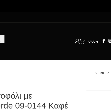
0,00
€
0
οφόλι με
rde 09-0144 Καφέ