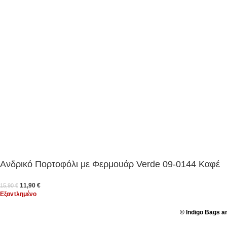
Ανδρικό Πορτοφόλι με Φερμουάρ Verde 09-0144 Καφέ
11,90
€
15,90
€
Εξαντλημένο
© Indigo Bags a