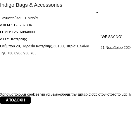
Indigo Bags & Accessories
Ξανθοπούλου Π. Μαρία
Α.Φ.Μ.: 123237304
ΓΕΜΗ: 125160948000
“WE SAY NO”
Δ.Ο.Υ.: Κατερίνης
Ολύμπου 28, Παραλία Κατερίνης, 60100, Πιερία, Ελλάδα
21 Νοεμβρίου 202
Τηλ. +30 6986 930 783
Χρησιμοποιούμε cookies για να βελτιώσουμε την εμπειρία σας στον ιστότοπό μας. Μ
ΑΠΟΔΟΧΉ