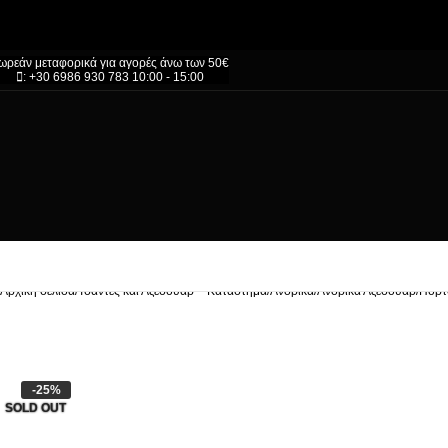
ωρεάν μεταφορικά για αγορές άνω των 50€
: +30 6986 930 783 10:00 - 15:00
Αρχική σελίδα
/
Τσάντες και Αξεσουάρ – Κατάστημα
/
Ανδρικά
/
Ανδρικά Αξεσουάρ
/
Πορτ
-25%
SOLD OUT