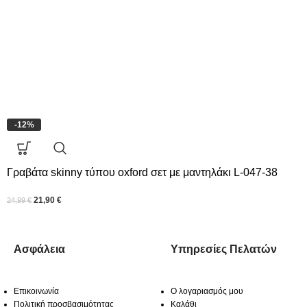
-12%
Γραβάτα skinny τύπου oxford σετ με μαντηλάκι L-047-38
21,90
€
24,99
€
Ασφάλεια
Υπηρεσίες Πελατών
Επικοινωνία
Ο λογαριασμός μου
Πολιτική προσβασιμότητας
Καλάθι