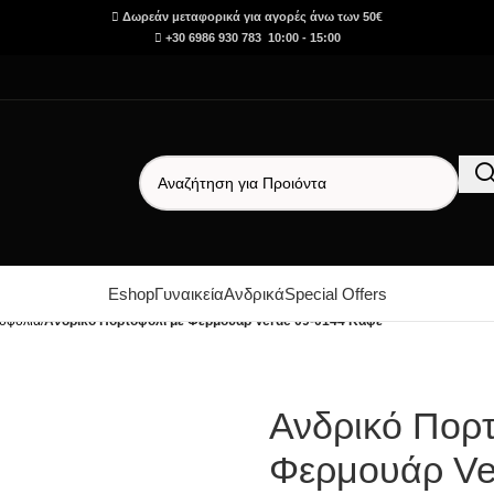
Δωρεάν μεταφορικά για αγορές άνω των 50€
+30 6986 930 783 10:00 - 15:00
Eshop
Γυναικεία
Ανδρικά
Special Offers
οφόλια
/
Ανδρικό Πορτοφόλι με Φερμουάρ Verde 09-0144 Καφέ
Ανδρικό Πορτ
Φερμουάρ Ve