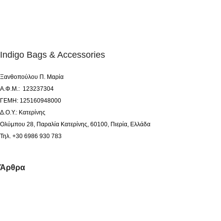
Indigo Bags & Accessories
Ξανθοπούλου Π. Μαρία
Α.Φ.Μ.: 123237304
ΓΕΜΗ: 125160948000
Δ.Ο.Υ.: Κατερίνης
Ολύμπου 28, Παραλία Κατερίνης, 60100, Πιερία, Ελλάδα
Τηλ. +30 6986 930 783
Άρθρα