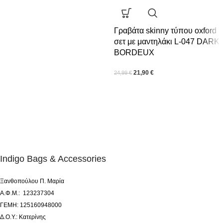
Γραβάτα skinny τύπου oxford
σετ με μαντηλάκι L-047 DARK
BORDEUX
21,90
€
24,99
€
Indigo Bags & Accessories
Ξανθοπούλου Π. Μαρία
Α.Φ.Μ.: 123237304
ΓΕΜΗ: 125160948000
Δ.Ο.Υ.: Κατερίνης