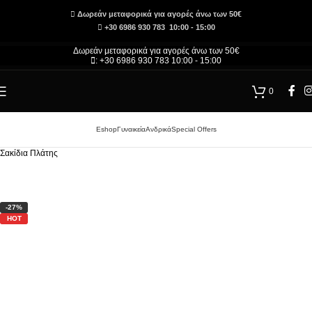
Δωρεάν μεταφορικά για αγορές άνω των 50€
+30 6986 930 783 10:00 - 15:00
Δωρεάν μεταφορικά για αγορές άνω των 50€
: +30 6986 930 783 10:00 - 15:00
0
Eshop
Γυναικεία
Ανδρικά
Special Offers
Αρχική σελίδα
/
Τσάντες και Αξεσουάρ – Κατάστημα
/
Ανδρικά
/
Ανδρικές Τσάντες
/
Σακίδια Πλάτης
-27%
HOT