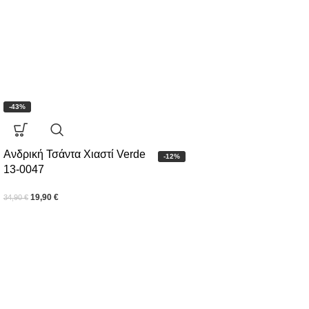
-43%
Ανδρική Τσάντα Χιαστί Verde
-12%
13-0047
19,90
€
34,90
€