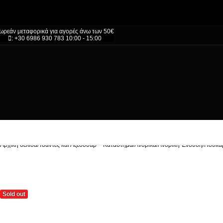
ωρεάν μεταφορικά για αγορές άνω των 50€
: +30 6986 930 783 10:00 - 15:00
Αρχική σελίδα
/
Τσάντες και Αξεσουάρ – Κατάστημα
/
Ανδρικά
/
Ανδρική Ένδυση
/
Πουκά
Sold out