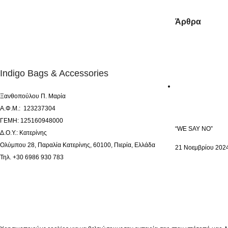
Άρθρα
Indigo Bags & Accessories
Ξανθοπούλου Π. Μαρία
Α.Φ.Μ.: 123237304
ΓΕΜΗ: 125160948000
“WE SAY NO”
Δ.Ο.Υ.: Κατερίνης
Ολύμπου 28, Παραλία Κατερίνης, 60100, Πιερία, Ελλάδα
21 Νοεμβρίου 202
Τηλ. +30 6986 930 783