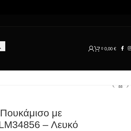
0,00
€
0
 Πουκάμισο με
LM34856 – Λευκό