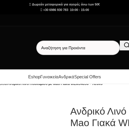
Δωρεάν μεταφορικά για αγορές άνω των 50€
+30 6986 930 783 10:00 - 15:00
Eshop
Γυναικεία
Ανδρικά
Special Offers
μισα
/
Ανδρικό Λινό Πουκάμισο με Mao Γιακά WLM34856 – Λευκό
Ανδρικό Λινό
Mao Γιακά W