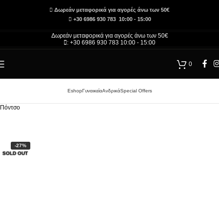
Δωρεάν μεταφορικά για αγορές άνω των 50€
+30 6986 930 783 10:00 - 15:00
Δωρεάν μεταφορικά για αγορές άνω των 50€
: +30 6986 930 783 10:00 - 15:00
0
Eshop
Γυναικεία
Ανδρικά
Special Offers
Αρχική σελίδα
/
Τσάντες και Αξεσουάρ – Κατάστημα
/
Γυναικεία
/
Γυναικεία Ένδυση
/
Πόντσο
-27%
SOLD OUT