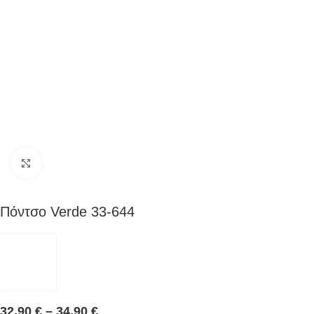
Click to enlarge
Πόντσο Verde 33-644
32,90
€
–
34,90
€