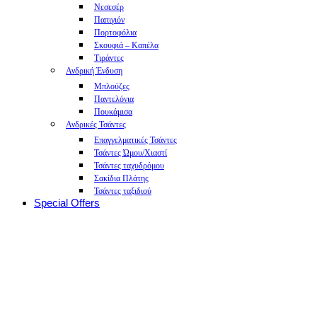
Νεσεσέρ
Παπιγιόν
Πορτοφόλια
Σκουφιά – Καπέλα
Τιράντες
Ανδρική Ένδυση
Μπλούζες
Παντελόνια
Πουκάμισα
Ανδρικές Τσάντες
Επαγγελματικές Τσάντες
Τσάντες Ώμου/Χιαστί
Τσάντες ταχυδρόμου
Σακίδια Πλάτης
Τσάντες ταξιδιού
Special Offers