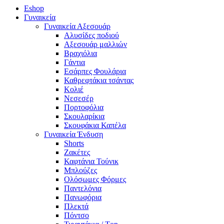
Eshop
Γυναικεία
Γυναικεία Αξεσουάρ
Αλυσίδες ποδιού
Αξεσουάρ μαλλιών
Βραχιόλια
Γάντια
Εσάρπες Φουλάρια
Καθρεφτάκια τσάντας
Κολιέ
Νεσεσέρ
Πορτοφόλια
Σκουλαρίκια
Σκουφάκια Καπέλα
Γυναικεία Ένδυση
Shorts
Ζακέτες
Καφτάνια Τούνικ
Μπλούζες
Ολόσωμες Φόρμες
Παντελόνια
Πανωφόρια
Πλεκτά
Πόντσο