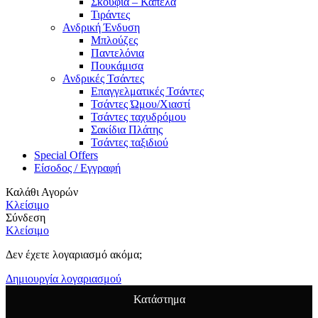
Σκουφιά – Καπέλα
Τιράντες
Ανδρική Ένδυση
Μπλούζες
Παντελόνια
Πουκάμισα
Ανδρικές Τσάντες
Επαγγελματικές Τσάντες
Τσάντες Ώμου/Χιαστί
Τσάντες ταχυδρόμου
Σακίδια Πλάτης
Τσάντες ταξιδιού
Special Offers
Είσοδος / Εγγραφή
Καλάθι Αγορών
Κλείσιμο
Σύνδεση
Κλείσιμο
Δεν έχετε λογαριασμό ακόμα;
Δημιουργία λογαριασμού
Κατάστημα