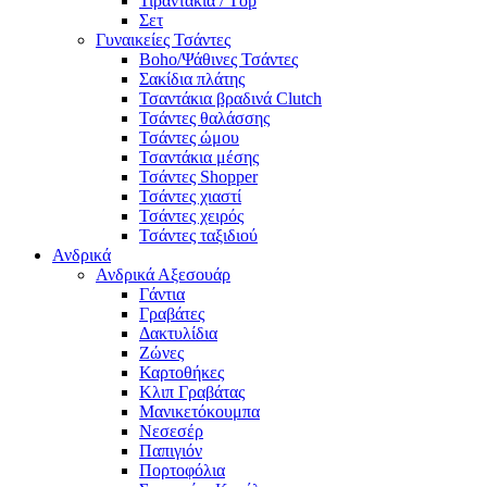
Τιραντάκια / Τop
Σετ
Γυναικείες Τσάντες
Boho/Ψάθινες Τσάντες
Σακίδια πλάτης
Τσαντάκια βραδινά Clutch
Τσάντες θαλάσσης
Τσάντες ώμου
Τσαντάκια μέσης
Τσάντες Shopper
Τσάντες χιαστί
Τσάντες χειρός
Τσάντες ταξιδιού
Ανδρικά
Ανδρικά Αξεσουάρ
Γάντια
Γραβάτες
Δακτυλίδια
Ζώνες
Καρτοθήκες
Κλιπ Γραβάτας
Μανικετόκουμπα
Νεσεσέρ
Παπιγιόν
Πορτοφόλια