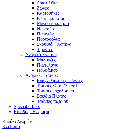
Δακτυλίδια
Ζώνες
Καρτοθήκες
Κλιπ Γραβάτας
Μανικετόκουμπα
Νεσεσέρ
Παπιγιόν
Πορτοφόλια
Σκουφιά – Καπέλα
Τιράντες
Ανδρική Ένδυση
Μπλούζες
Παντελόνια
Πουκάμισα
Ανδρικές Τσάντες
Επαγγελματικές Τσάντες
Τσάντες Ώμου/Χιαστί
Τσάντες ταχυδρόμου
Σακίδια Πλάτης
Τσάντες ταξιδιού
Special Offers
Είσοδος / Εγγραφή
Καλάθι Αγορών
Κλείσιμο