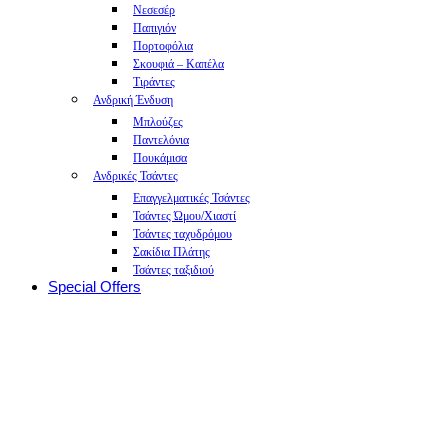
Νεσεσέρ
Παπιγιόν
Πορτοφόλια
Σκουφιά – Καπέλα
Τιράντες
Ανδρική Ένδυση
Μπλούζες
Παντελόνια
Πουκάμισα
Ανδρικές Τσάντες
Επαγγελματικές Τσάντες
Τσάντες Ώμου/Χιαστί
Τσάντες ταχυδρόμου
Σακίδια Πλάτης
Τσάντες ταξιδιού
Special Offers