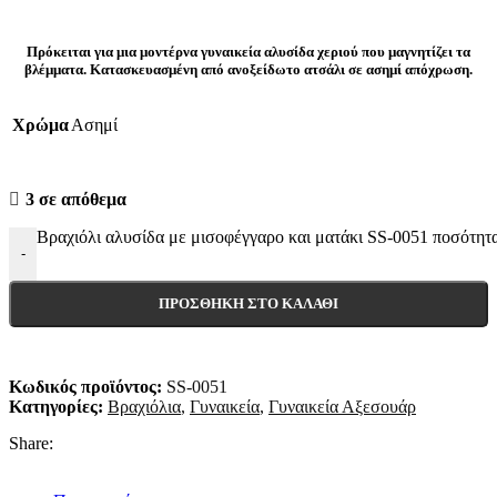
Πρόκειται για μια μοντέρνα γυναικεία αλυσίδα χεριού που μαγνητίζει τα
βλέμματα. Κατασκευασμένη από ανοξείδωτο ατσάλι σε ασημί απόχρωση.
Χρώμα
Ασημί
3 σε απόθεμα
Βραχιόλι αλυσίδα με μισοφέγγαρο και ματάκι SS-0051 ποσότητ
-
ΠΡΟΣΘΉΚΗ ΣΤΟ ΚΑΛΆΘΙ
Κωδικός προϊόντος:
SS-0051
Κατηγορίες:
Βραχιόλια
,
Γυναικεία
,
Γυναικεία Αξεσουάρ
Share: