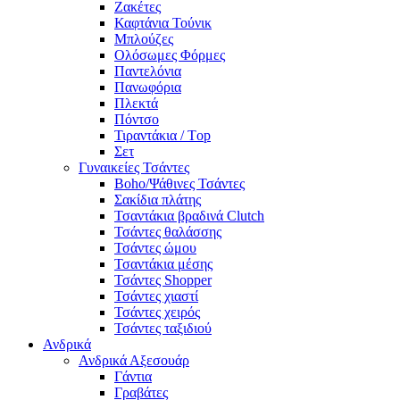
Ζακέτες
Καφτάνια Τούνικ
Μπλούζες
Ολόσωμες Φόρμες
Παντελόνια
Πανωφόρια
Πλεκτά
Πόντσο
Τιραντάκια / Τop
Σετ
Γυναικείες Τσάντες
Boho/Ψάθινες Τσάντες
Σακίδια πλάτης
Τσαντάκια βραδινά Clutch
Τσάντες θαλάσσης
Τσάντες ώμου
Τσαντάκια μέσης
Τσάντες Shopper
Τσάντες χιαστί
Τσάντες χειρός
Τσάντες ταξιδιού
Ανδρικά
Ανδρικά Αξεσουάρ
Γάντια
Γραβάτες