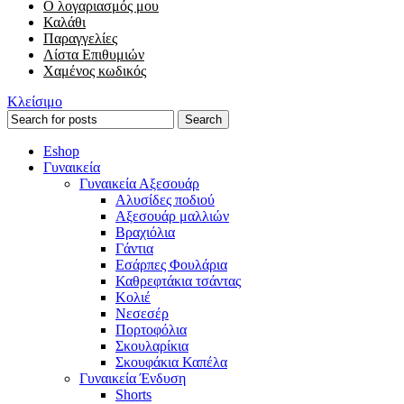
Ο λογαριασμός μου
Καλάθι
Παραγγελίες
Λίστα Επιθυμιών
Χαμένος κωδικός
Κλείσιμο
Search
Eshop
Γυναικεία
Γυναικεία Αξεσουάρ
Αλυσίδες ποδιού
Αξεσουάρ μαλλιών
Βραχιόλια
Γάντια
Εσάρπες Φουλάρια
Καθρεφτάκια τσάντας
Κολιέ
Νεσεσέρ
Πορτοφόλια
Σκουλαρίκια
Σκουφάκια Καπέλα
Γυναικεία Ένδυση
Shorts