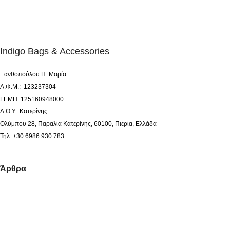
Indigo Bags & Accessories
Ξανθοπούλου Π. Μαρία
Α.Φ.Μ.: 123237304
ΓΕΜΗ: 125160948000
Δ.Ο.Υ.: Κατερίνης
Ολύμπου 28, Παραλία Κατερίνης, 60100, Πιερία, Ελλάδα
Τηλ. +30 6986 930 783
Άρθρα