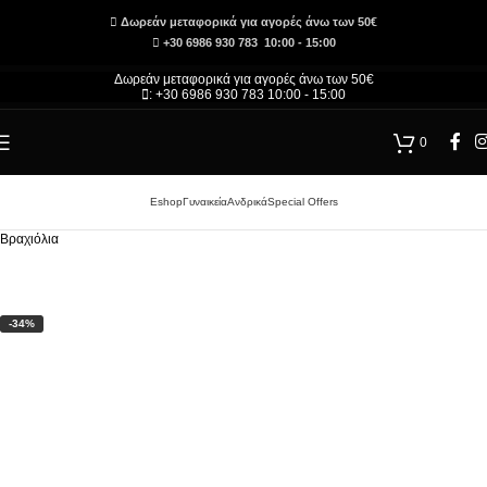
Δωρεάν μεταφορικά για αγορές άνω των 50€
+30 6986 930 783 10:00 - 15:00
Δωρεάν μεταφορικά για αγορές άνω των 50€
: +30 6986 930 783 10:00 - 15:00
0
Eshop
Γυναικεία
Ανδρικά
Special Offers
Αρχική σελίδα
/
Τσάντες και Αξεσουάρ – Κατάστημα
/
Γυναικεία
/
Γυναικεία Αξεσουάρ
/
Βραχιόλια
-34%