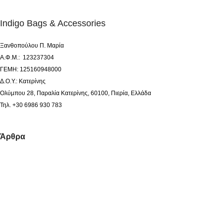
Indigo Bags & Accessories
Ξανθοπούλου Π. Μαρία
Α.Φ.Μ.: 123237304
ΓΕΜΗ: 125160948000
Δ.Ο.Υ.: Κατερίνης
Ολύμπου 28, Παραλία Κατερίνης, 60100, Πιερία, Ελλάδα
Τηλ. +30 6986 930 783
Άρθρα