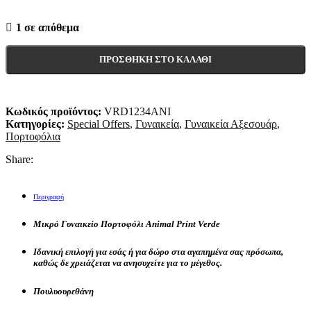
1 σε απόθεμα
ΠΡΟΣΘΉΚΗ ΣΤΟ ΚΑΛΆΘΙ
Κωδικός προϊόντος:
VRD1234ANI
Κατηγορίες:
Special Offers
,
Γυναικεία
,
Γυναικεία Αξεσουάρ
,
Πορτοφόλια
Share:
Περιγραφή
Μικρό Γυναικείο Πορτοφόλι Αnimal Print Verde
Ιδανική επιλογή για εσάς ή για δώρο στα αγαπημένα σας πρόσωπα,
καθώς δε χρειάζεται να ανησυχείτε για το μέγεθος.
Πουλυουρεθάνη