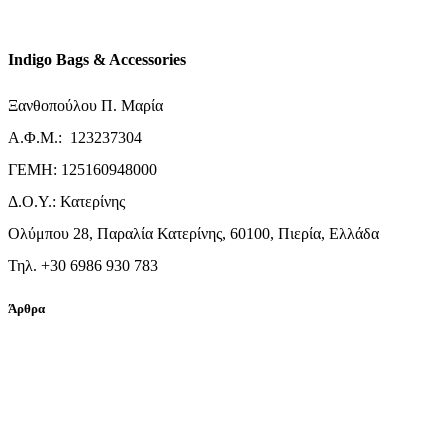
Indigo Bags & Accessories
Ξανθοπούλου Π. Μαρία
Α.Φ.Μ.: 123237304
ΓΕΜΗ: 125160948000
Δ.Ο.Υ.: Κατερίνης
Ολύμπου 28, Παραλία Κατερίνης, 60100, Πιερία, Ελλάδα
Τηλ. +30 6986 930 783
Άρθρα