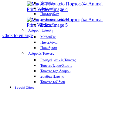
Νεσεσέρ
Παπιγιόν
Πορτοφόλια
Σκουφιά – Καπέλα
Τιράντες
Ανδρική Ένδυση
Click to enlarge
Μπλούζες
Παντελόνια
Πουκάμισα
Ανδρικές Τσάντες
Επαγγελματικές Τσάντες
Τσάντες Ώμου/Χιαστί
Τσάντες ταχυδρόμου
Σακίδια Πλάτης
Τσάντες ταξιδιού
Special Offers