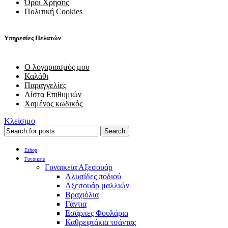
Όροι Χρήσης
Πολιτική Cookies
Υπηρεσίες Πελατών
Ο λογαριασμός μου
Καλάθι
Παραγγελίες
Λίστα Επιθυμιών
Χαμένος κωδικός
Κλείσιμο
Search
Eshop
Γυναικεία
Γυναικεία Αξεσουάρ
Αλυσίδες ποδιού
Αξεσουάρ μαλλιών
Βραχιόλια
Γάντια
Εσάρπες Φουλάρια
Καθρεφτάκια τσάντας