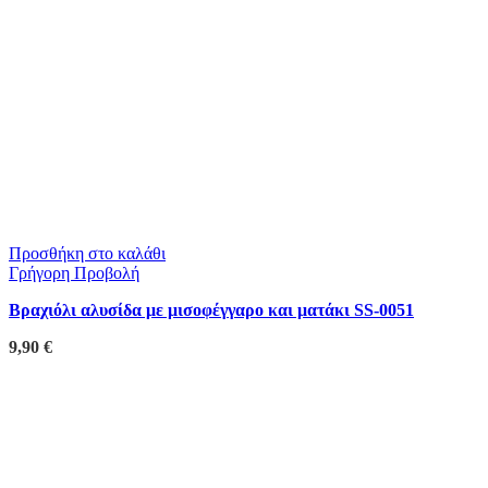
Προσθήκη στο καλάθι
Γρήγορη Προβολή
Βραχιόλι αλυσίδα με μισοφέγγαρο και ματάκι SS-0051
9,90
€