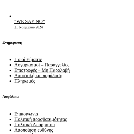
“WE SAY NO”
21 Νοεμβρίου 2024
Ενημέρωση
Ποιοί Είμαστε
Λογαριασμοί – Παραγγελίες
Επιστροφές – Μη Παραλαβή
Αποστολή και παράδοση
Πληρωμές
Ασφάλεια
Επικοινωνία
Πολιτική προσβασιμότητας
Πολιτική Απορρήτου
Αποποίηση ευθύνης