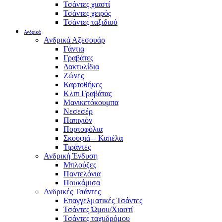
Τσάντες χιαστί
Τσάντες χειρός
Τσάντες ταξιδιού
Ανδρικά
Ανδρικά Αξεσουάρ
Γάντια
Γραβάτες
Δακτυλίδια
Ζώνες
Καρτοθήκες
Κλιπ Γραβάτας
Μανικετόκουμπα
Νεσεσέρ
Παπιγιόν
Πορτοφόλια
Σκουφιά – Καπέλα
Τιράντες
Ανδρική Ένδυση
Μπλούζες
Παντελόνια
Πουκάμισα
Ανδρικές Τσάντες
Επαγγελματικές Τσάντες
Τσάντες Ώμου/Χιαστί
Τσάντες ταχυδρόμου