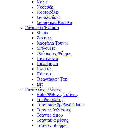
Κολιέ
Νεσεσέρ
Πορτοφόλια
Σκουλαρίκια
Σκουφάκια Καπέλα
Γυναικεία Ένδυση
Shorts
Ζακέτες
Καφτάνια Τούνικ
Μπλούζες
Ολόσωμες Φόρμες
Παντελόνια
Πανωφόρια
Πλεκτά
Πόντσο
Τιραντάκια / Τop
Σετ
Γυναικείες Τσάντες
Boho/Ψάθινες Τσάντες
Σακίδια πλάτης
Τσαντάκια βραδινά Clutch
Τσάντες θαλάσσης
Τσάντες ώμου
Τσαντάκια μέσης
Τσάντες Shopper