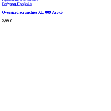
Γρήγορη Προβολή
Oversized scrunchies XL-009 Λευκό
2,99
€