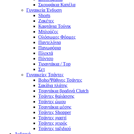
Σκουφάκια Καπέλα
Γυναικεία Ένδυση
Shorts
Ζακέτες
Καφτάνια Τούνικ
Μπλούζες
Ολόσωμες Φόρμες
Παντελόνια
Πανωφόρια
Πλεκτά
Πόντσο
Τιραντάκια / Τop
Σετ
Γυναικείες Τσάντες
Boho/Ψάθινες Τσάντες
Σακίδια πλάτης
Τσαντάκια βραδινά Clutch
Τσάντες θαλάσσης
Τσάντες ώμου
Τσαντάκια μέσης
Τσάντες Shopper
Τσάντες χιαστί
Τσάντες χειρός
Τσάντες ταξιδιού
Ανδρικά