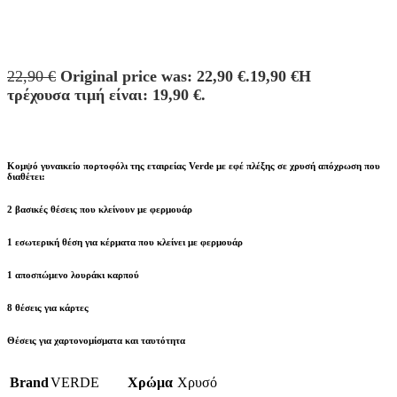
22,90
€
Original price was: 22,90 €.
19,90
€
Η
τρέχουσα τιμή είναι: 19,90 €.
Κομψό γυναικείο πορτοφόλι της εταιρείας Verde με εφέ πλέξης σε χρυσή απόχρωση που
διαθέτει:
2 βασικές θέσεις που κλείνουν με φερμουάρ
1 εσωτερική θέση για κέρματα που κλείνει με φερμουάρ
1 αποσπώμενο λουράκι καρπού
8 θέσεις για κάρτες
Θέσεις για χαρτονομίσματα και ταυτότητα
Brand
VERDE
Χρώμα
Χρυσό