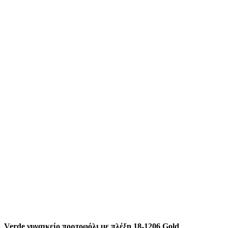
Verde γυναικείο πορτοφόλι με πλέξη 18-1206 Gold