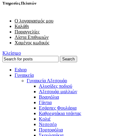
Υπηρεσίες Πελατών
Ο λογαριασμός μου
Καλάθι
Παραγγελίες
Λίστα Επιθυμιών
Χαμένος κωδικός
Κλείσιμο
Search
Eshop
Γυναικεία
Γυναικεία Αξεσουάρ
Αλυσίδες ποδιού
Αξεσουάρ μαλλιών
Βραχιόλια
Γάντια
Εσάρπες Φουλάρια
Καθρεφτάκια τσάντας
Κολιέ
Νεσεσέρ
Πορτοφόλια
Σκουλαρίκια