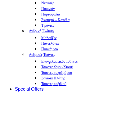
Νεσεσέρ
Παπιγιόν
Πορτοφόλια
Σκουφιά – Καπέλα
Τιράντες
Ανδρική Ένδυση
Μπλούζες
Παντελόνια
Πουκάμισα
Ανδρικές Τσάντες
Επαγγελματικές Τσάντες
Τσάντες Ώμου/Χιαστί
Τσάντες ταχυδρόμου
Σακίδια Πλάτης
Τσάντες ταξιδιού
Special Offers