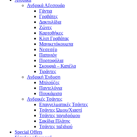
Ανδρικά Αξεσουάρ
Γάντια
Γραβάτες
Δακτυλίδια
Ζώνες
Καρτοθήκες
Κλιπ Γραβάτας
Μανικετόκουμπα
Νεσεσέρ
Παπιγιόν
Πορτοφόλια
Σκουφιά – Καπέλα
Τιράντες
Ανδρική Ένδυση
Μπλούζες
Παντελόνια
Πουκάμισα
Ανδρικές Τσάντες
Επαγγελματικές Τσάντες
Τσάντες Ώμου/Χιαστί
Τσάντες ταχυδρόμου
Σακίδια Πλάτης
Τσάντες ταξιδιού
Special Offers