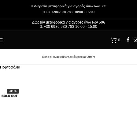
Δωρεάν μεταφορικά για αγορές άνω των 50€
+30 6986 930 783 10:00 - 15:00
Δωρεάν μεταφορικά για αγορές άνω των 50€
: +30 6986 930 783 10:00 - 15:00
0
Eshop
Γυναικεία
Ανδρικά
Special Offers
Αρχική σελίδα
/
Τσάντες και Αξεσουάρ – Κατάστημα
/
Γυναικεία
/
Γυναικεία Αξεσουάρ
/
Πορτοφόλια
-31%
SOLD OUT