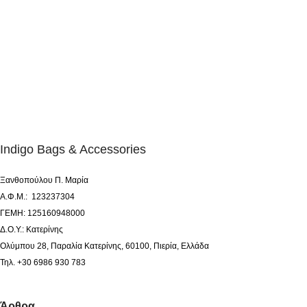
Indigo Bags & Accessories
Ξανθοπούλου Π. Μαρία
Α.Φ.Μ.: 123237304
ΓΕΜΗ: 125160948000
Δ.Ο.Υ.: Κατερίνης
Ολύμπου 28, Παραλία Κατερίνης, 60100, Πιερία, Ελλάδα
Τηλ. +30 6986 930 783
Άρθρα