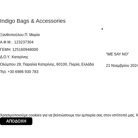
Indigo Bags & Accessories
Ξανθοπούλου Π. Μαρία
Α.Φ.Μ.: 123237304
ΓΕΜΗ: 125160948000
“WE SAY NO”
Δ.Ο.Υ.: Κατερίνης
Ολύμπου 28, Παραλία Κατερίνης, 60100, Πιερία, Ελλάδα
21 Νοεμβρίου 202
Τηλ. +30 6986 930 783
Χρησιμοποιούμε cookies για να βελτιώσουμε την εμπειρία σας στον ιστότοπό μας. Μ
ΑΠΟΔΟΧΉ