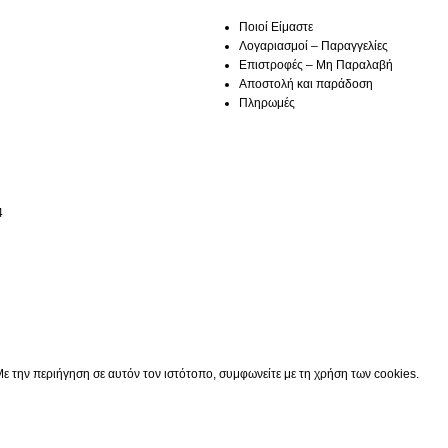
Ποιοί Είμαστε
Λογαριασμοί – Παραγγελίες
Επιστροφές – Μη Παραλαβή
Αποστολή και παράδοση
Πληρωμές
4
Κατάστημα
0
Cart
Ο λογαριασμός μου
ε την περιήγηση σε αυτόν τον ιστότοπο, συμφωνείτε με τη χρήση των cookies.