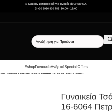
Δωρεάν μεταφορικά για αγορές άνω των 50€
+30 6986 930 783 10:00 - 15:00
Eshop
Γυναικεία
Ανδρικά
Special Offers
ίδια πλάτης
/
Γυναικεία Τσάντα Πλάτης Verde 16-6064 Πετρόλ
Γυναικεία Τσ
16-6064 Πετ