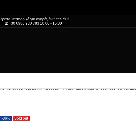
ωρεάν μεταφορικά για αγορές άνω των 50€
: +30 6986 930 783 10:00 - 15:00
Αρχική σελίδα
/
Τσάντες και Αξεσουάρ – Κατάστημα
/
Γυναικεία
/
Γυναικείες Τσάντες
/
Σακ
-36%
Sold out