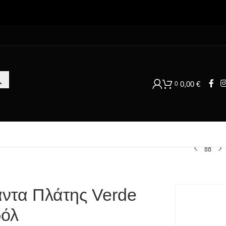
0,00
€
0
άντα Πλάτης Verde
ρόλ