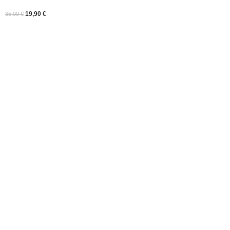
19,90
€
35,00
€