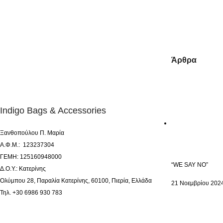
Άρθρα
Indigo Bags & Accessories
Ξανθοπούλου Π. Μαρία
Α.Φ.Μ.: 123237304
ΓΕΜΗ: 125160948000
“WE SAY NO”
Δ.Ο.Υ.: Κατερίνης
Ολύμπου 28, Παραλία Κατερίνης, 60100, Πιερία, Ελλάδα
21 Νοεμβρίου 202
Τηλ. +30 6986 930 783