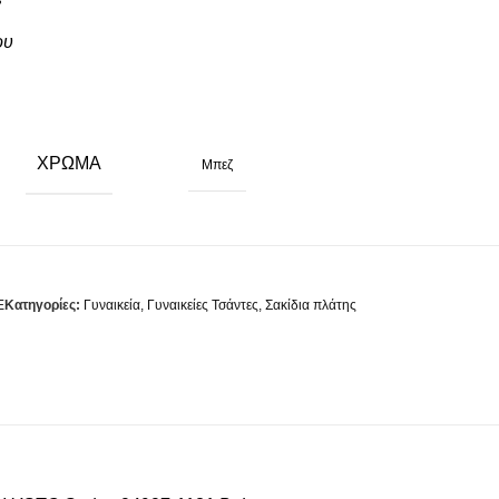
ου
ΧΡΏΜΑ
Μπεζ
E
Κατηγορίες:
Γυναικεία
,
Γυναικείες Τσάντες
,
Σακίδια πλάτης