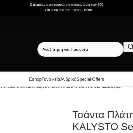
Δωρεάν μεταφορικά για αγορές άνω των 50€
+30 6986 930 783 10:00 - 15:00
Eshop
Γυναικεία
Ανδρικά
Special Offers
ίδια πλάτης
/
Τσάντα Πλάτης De Raggi KALYSTO Series 24927-1131 Beige
Τσάντα Πλάτ
KALYSTO Ser