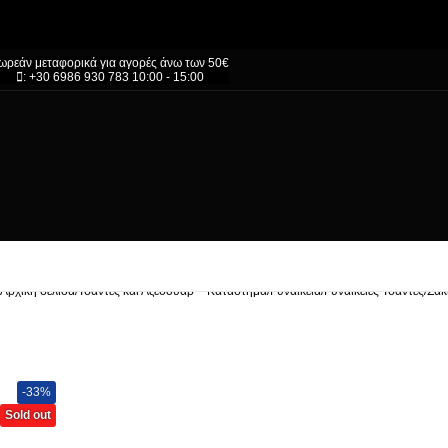
ωρεάν μεταφορικά για αγορές άνω των 50€
: +30 6986 930 783 10:00 - 15:00
Αρχική σελίδα
/
Τσάντες και Αξεσουάρ – Κατάστημα
/
Γυναικεία
/
Γυναικείες Τσάντες
/
Σακ
-33%
Sold out