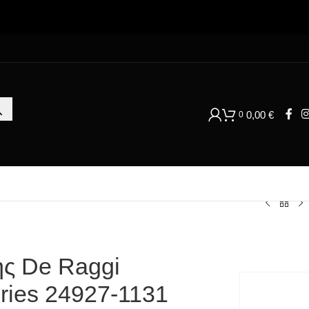
0,00
€
0
ης De Raggi
ies 24927-1131