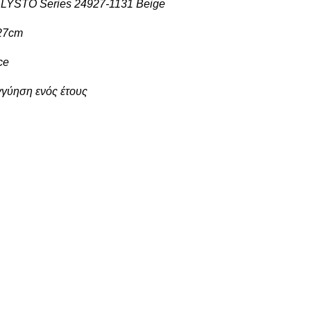
ALYSTO Series 24927-1131 Beige
:27cm
ce
εγγύηση ενός έτους