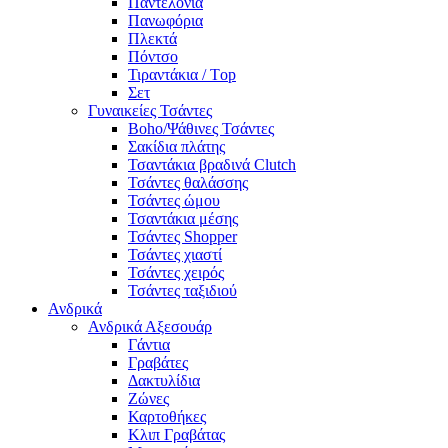
Παντελόνια
Πανωφόρια
Πλεκτά
Πόντσο
Τιραντάκια / Τop
Σετ
Γυναικείες Τσάντες
Boho/Ψάθινες Τσάντες
Σακίδια πλάτης
Τσαντάκια βραδινά Clutch
Τσάντες θαλάσσης
Τσάντες ώμου
Τσαντάκια μέσης
Τσάντες Shopper
Τσάντες χιαστί
Τσάντες χειρός
Τσάντες ταξιδιού
Ανδρικά
Ανδρικά Αξεσουάρ
Γάντια
Γραβάτες
Δακτυλίδια
Ζώνες
Καρτοθήκες
Κλιπ Γραβάτας