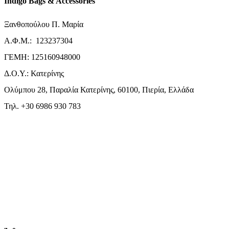
Indigo Bags & Accessories
Ξανθοπούλου Π. Μαρία
Α.Φ.Μ.: 123237304
ΓΕΜΗ: 125160948000
Δ.Ο.Υ.: Κατερίνης
Ολύμπου 28, Παραλία Κατερίνης, 60100, Πιερία, Ελλάδα
Τηλ. +30 6986 930 783