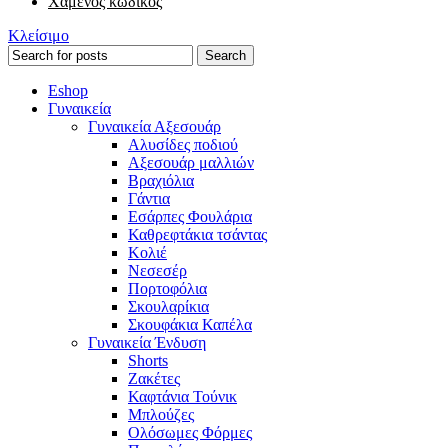
Χαμένος κωδικός
Κλείσιμο
Search
Eshop
Γυναικεία
Γυναικεία Αξεσουάρ
Αλυσίδες ποδιού
Αξεσουάρ μαλλιών
Βραχιόλια
Γάντια
Εσάρπες Φουλάρια
Καθρεφτάκια τσάντας
Κολιέ
Νεσεσέρ
Πορτοφόλια
Σκουλαρίκια
Σκουφάκια Καπέλα
Γυναικεία Ένδυση
Shorts
Ζακέτες
Καφτάνια Τούνικ
Μπλούζες
Ολόσωμες Φόρμες