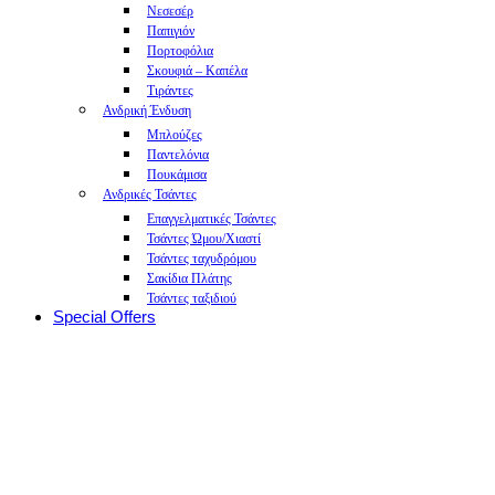
Νεσεσέρ
Παπιγιόν
Πορτοφόλια
Σκουφιά – Καπέλα
Τιράντες
Ανδρική Ένδυση
Μπλούζες
Παντελόνια
Πουκάμισα
Ανδρικές Τσάντες
Επαγγελματικές Τσάντες
Τσάντες Ώμου/Χιαστί
Τσάντες ταχυδρόμου
Σακίδια Πλάτης
Τσάντες ταξιδιού
Special Offers