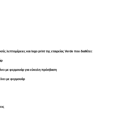
ς λεπτομέρειες και logo print της εταιρείας Verde που διαθέτει:
άρ
είνει με φερμουάρ για εύκολη πρόσβαση
είνει με φερμουάρ
εις