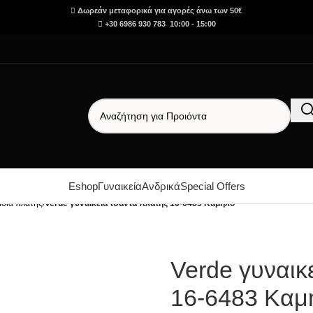
Δωρεάν μεταφορικά για αγορές άνω των 50€
+30 6986 930 783 10:00 - 15:00
Eshop
Γυναικεία
Ανδρικά
Special Offers
ίδια πλάτης
/
Verde γυναικεία τσάντα πλάτης 16-6483 Καμήλο
Verde γυναικ
16-6483 Καμ