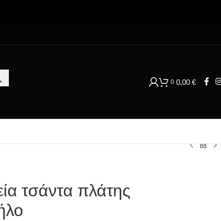
0,00
€
0
εία τσάντα πλάτης
ήλο