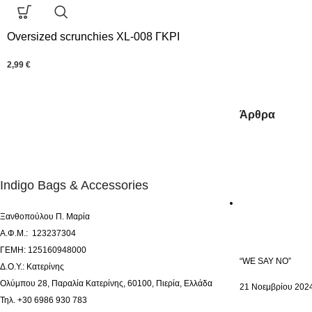
Oversized scrunchies XL-008 ΓΚΡΙ
2,99
€
Άρθρα
Indigo Bags & Accessories
Ξανθοπούλου Π. Μαρία
Α.Φ.Μ.: 123237304
ΓΕΜΗ: 125160948000
“WE SAY NO”
Δ.Ο.Υ.: Κατερίνης
Ολύμπου 28, Παραλία Κατερίνης, 60100, Πιερία, Ελλάδα
21 Νοεμβρίου 202
Τηλ. +30 6986 930 783