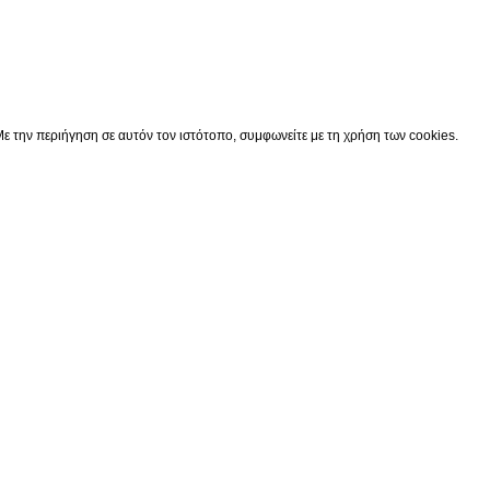
Κατάστημα
0
Cart
Ο λογαριασμός μου
ε την περιήγηση σε αυτόν τον ιστότοπο, συμφωνείτε με τη χρήση των cookies.