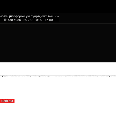
ωρεάν μεταφορικά για αγορές άνω των 50€
: +30 6986 930 783 10:00 - 15:00
Αρχική σελίδα
/
Τσάντες και Αξεσουάρ – Κατάστημα
/
Γυναικεία
/
Γυναικείες Τσάντες
/
Σακ
Sold out