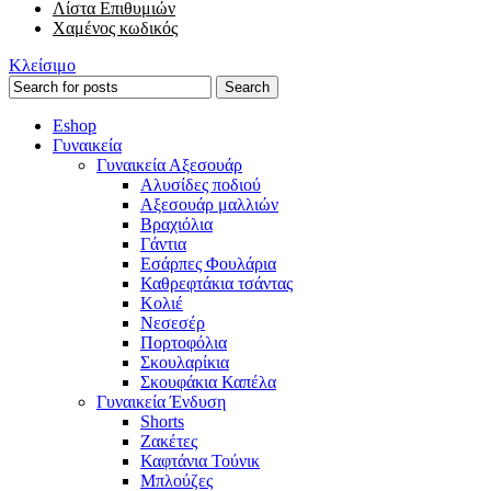
Λίστα Επιθυμιών
Χαμένος κωδικός
Κλείσιμο
Search
Eshop
Γυναικεία
Γυναικεία Αξεσουάρ
Αλυσίδες ποδιού
Αξεσουάρ μαλλιών
Βραχιόλια
Γάντια
Εσάρπες Φουλάρια
Καθρεφτάκια τσάντας
Κολιέ
Νεσεσέρ
Πορτοφόλια
Σκουλαρίκια
Σκουφάκια Καπέλα
Γυναικεία Ένδυση
Shorts
Ζακέτες
Καφτάνια Τούνικ
Μπλούζες