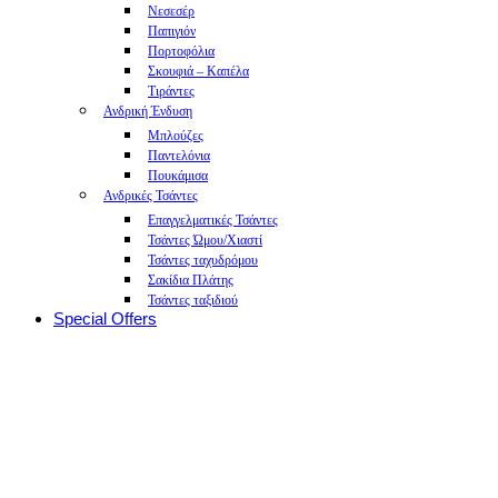
Νεσεσέρ
Παπιγιόν
Πορτοφόλια
Σκουφιά – Καπέλα
Τιράντες
Ανδρική Ένδυση
Μπλούζες
Παντελόνια
Πουκάμισα
Ανδρικές Τσάντες
Επαγγελματικές Τσάντες
Τσάντες Ώμου/Χιαστί
Τσάντες ταχυδρόμου
Σακίδια Πλάτης
Τσάντες ταξιδιού
Special Offers