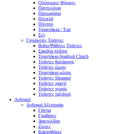
Ολόσωμες Φόρμες
Παντελόνια
Πανωφόρια
Πλεκτά
Πόντσο
Τιραντάκια / Τop
Σετ
Γυναικείες Τσάντες
Boho/Ψάθινες Τσάντες
Σακίδια πλάτης
Τσαντάκια βραδινά Clutch
Τσάντες θαλάσσης
Τσάντες ώμου
Τσαντάκια μέσης
Τσάντες Shopper
Τσάντες χιαστί
Τσάντες χειρός
Τσάντες ταξιδιού
Ανδρικά
Ανδρικά Αξεσουάρ
Γάντια
Γραβάτες
Δακτυλίδια
Ζώνες
Καρτοθήκες