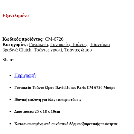
Εξαντλημένο
Κωδικός προϊόντος:
CM-6726
Κατηγορίες:
Γυναικεία
,
Γυναικείες Τσάντες
,
Τσαντάκια
βραδινά Clutch
,
Τσάντες χιαστί
,
Τσάντες ώμου
Share:
Περιγραφή
Γυναικεία Τσάντα Ώμου David Jones Paris CM-6726 Μαύρο
Ιδανική επιλογή για όλες τις περιστάσεις
Διαστάσεις: 25 x 18 x 10cm
Κατασκευασμένη από συνθετικό Δέρμα εξαιρετικής ποιότητας