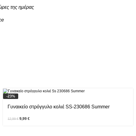
 ώρες της ημέρας
ce
-23%
Γυναικείο στρόγγυλο κολιέ SS-230686 Summer
9,99
€
12,99
€