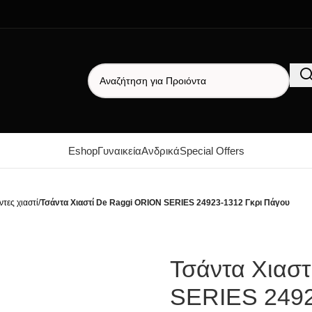
Δωρεάν μεταφορικά για αγορές άνω των 50€
+30 6986 930 783 10:00 - 15:00
Eshop
Γυναικεία
Ανδρικά
Special Offers
ντες χιαστί
/
Τσάντα Χιαστί De Raggi ORION SERIES 24923-1312 Γκρι Πάγου
Τσάντα Χιασ
SERIES 2492