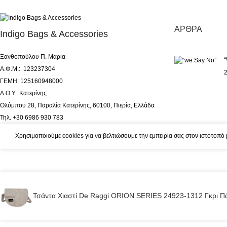
ΆΡΘΡΑ
Indigo Bags & Accessories
Ξανθοπούλου Π. Μαρία
Α.Φ.Μ.: 123237304
2
ΓΕΜΗ: 125160948000
Δ.Ο.Υ.: Κατερίνης
Ολύμπου 28, Παραλία Κατερίνης, 60100, Πιερία, Ελλάδα
Τηλ. +30 6986 930 783
© Indigo Bags a
Χρησιμοποιούμε cookies για να βελτιώσουμε την εμπειρία σας στον ιστότοπό 
Τσάντα Χιαστί De Raggi ORION SERIES 24923-1312 Γκρι Π