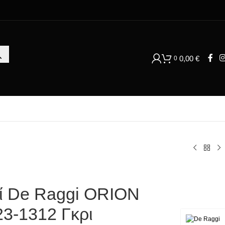
0,00
€
0
τί De Raggi ORION
3-1312 Γκρι