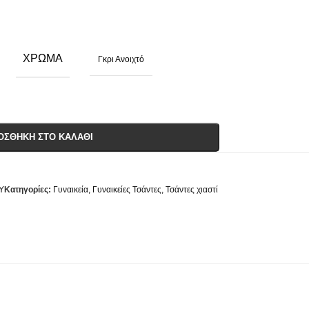
ΧΡΏΜΑ
Γκρι Ανοιχτό
ΟΣΘΉΚΗ ΣΤΟ ΚΑΛΆΘΙ
Y
Κατηγορίες:
Γυναικεία
,
Γυναικείες Τσάντες
,
Τσάντες χιαστί