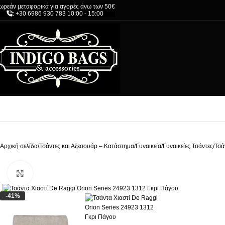
ωρεάν μεταφορικά για αγορές άνω των 50€
: +30 6986 930 783 10:00 - 15:00
Αρχική σελίδα
/
Τσάντες και Αξεσουάρ – Κατάστημα
/
Γυναικεία
/
Γυναικείες Τσάντες
/
Τσά
Click to enlarge
-41%