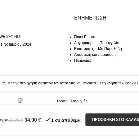
ΕΝΗΜΈΡΩΣΗ
“WE SAY NO”
Ποιοί Είμαστε
Λογαριασμοί – Παραγγελίες
1 Νοεμβρίου 2024
Επιστροφές – Μη Παραλαβή
Αποστολή και παράδοση
Πληρωμές
nd Accessories
2025 Created By
F1
μας. Με την περιήγηση σε αυτόν τον ιστότοπο, συμφωνείτε με τη χρήση των cookies
Net
άγου
34,90
€
ΠΡΟΣΘΉΚΗ ΣΤΟ ΚΑΛΆΘ
59,00
€
1 σε απόθεμα