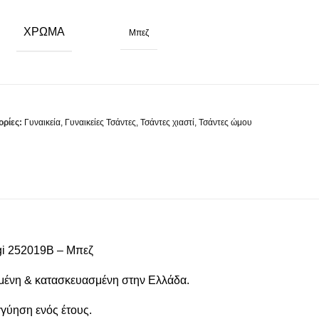
ΧΡΏΜΑ
Μπεζ
ορίες:
Γυναικεία
,
Γυναικείες Τσάντες
,
Τσάντες χιαστί
,
Τσάντες ώμου
gi 252019B – Μπεζ
μένη & κατασκευασμένη στην Ελλάδα.
γγύηση ενός έτους.