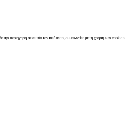
Κατάστημα
0
Cart
Ο λογαριασμός μου
ε την περιήγηση σε αυτόν τον ιστότοπο, συμφωνείτε με τη χρήση των cookies.