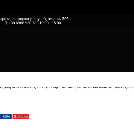
ωρεάν μεταφορικά για αγορές άνω των 50€
: +30 6986 930 783 10:00 - 15:00
Αρχική σελίδα
/
Τσάντες και Αξεσουάρ – Κατάστημα
/
Γυναικεία
/
Γυναικείες Τσάντες
/
Τσά
-30%
Sold out