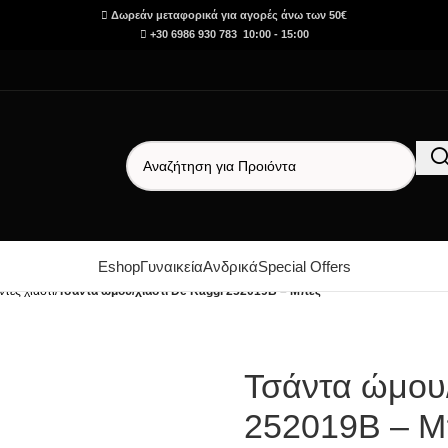
Δωρεάν μεταφορικά για αγορές άνω των 50€
+30 6986 930 783 10:00 - 15:00
Eshop
Γυναικεία
Ανδρικά
Special Offers
ντες χιαστί
/
Τσάντα ώμου/χιαστί De Raggi 252019B – Μπεζ
Τσάντα ώμου/
252019B – Μ