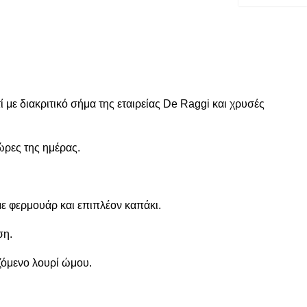
 με διακριτικό σήμα της εταιρείας De Raggi και χρυσές
 ώρες της ημέρας.
 με φερμουάρ και επιπλέον καπάκι.
ση.
όμενο λουρί ώμου.