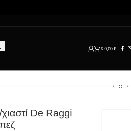
0,00
€
0
χιαστί De Raggi
πεζ