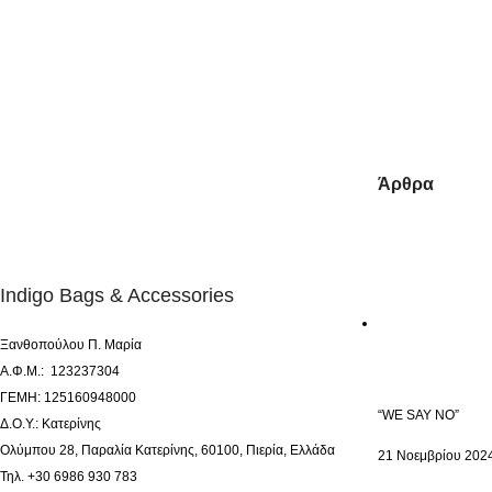
Άρθρα
Indigo Bags & Accessories
Ξανθοπούλου Π. Μαρία
Α.Φ.Μ.: 123237304
ΓΕΜΗ: 125160948000
“WE SAY NO”
Δ.Ο.Υ.: Κατερίνης
Ολύμπου 28, Παραλία Κατερίνης, 60100, Πιερία, Ελλάδα
21 Νοεμβρίου 202
Τηλ. +30 6986 930 783