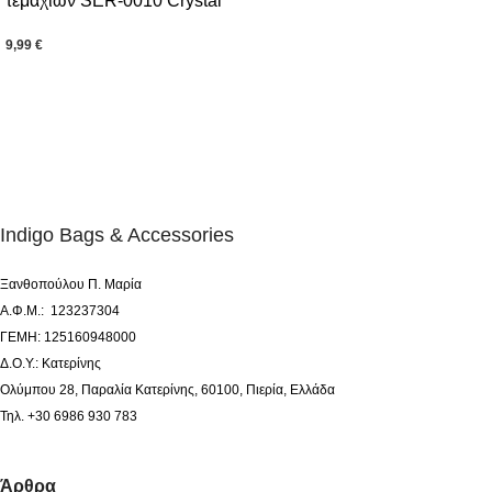
τεμαχίων SER-0010 Crystal
9,99
€
Indigo Bags & Accessories
Ξανθοπούλου Π. Μαρία
Α.Φ.Μ.: 123237304
ΓΕΜΗ: 125160948000
Δ.Ο.Υ.: Κατερίνης
Ολύμπου 28, Παραλία Κατερίνης, 60100, Πιερία, Ελλάδα
Τηλ. +30 6986 930 783
Άρθρα