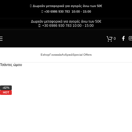
Δωρεάν μεταφορικά για αγορές άνω των 50€
+30 6986 930 783 10:00 - 15:00
Δωρεάν μεταφορικά για αγορές άνω των 50€
: +30 6986 930 783 10:00 - 15:00
0
Eshop
Γυναικεία
Ανδρικά
Special Offers
Αρχική σελίδα
/
Τσάντες και Αξεσουάρ – Κατάστημα
/
Γυναικεία
/
Γυναικείες Τσάντες
/
Τσάντες ώμου
-42%
HOT