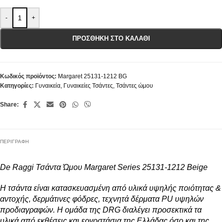
-
+
ΠΡΟΣΘΉΚΗ ΣΤΟ ΚΑΛΆΘΙ
Κωδικός προϊόντος:
Margaret 25131-1212 BG
Κατηγορίες:
Γυναικεία
,
Γυναικείες Τσάντες
,
Τσάντες ώμου
Share:
ΠΕΡΙΓΡΑΦΉ
De Raggi Τσάντα Ώμου Margaret Series 25131-1212 Beige
Η τσάντα είναι κατασκευασμένη από υλικά υψηλής ποιότητας &
αντοχής, δερμάτινες φόδρες, τεχνητά δέρματα PU υψηλών
προδιαγραφών. Η ομάδα της DRG διαλέγει προσεκτικά τα
υλικά από εκθέσεις και εργοστάσια της Ελλάδας όσο και της