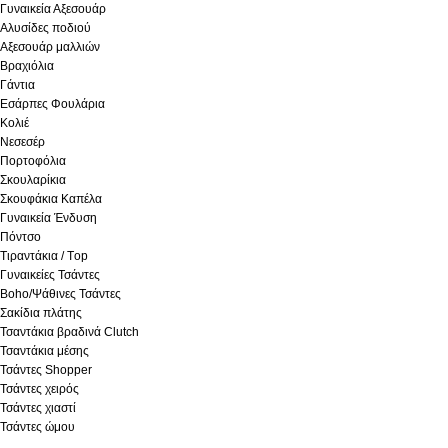
Γυναικεία Αξεσουάρ
Αλυσίδες ποδιού
Αξεσουάρ μαλλιών
Βραχιόλια
Γάντια
Εσάρπες Φουλάρια
Κολιέ
Νεσεσέρ
Πορτοφόλια
Σκουλαρίκια
Σκουφάκια Καπέλα
Γυναικεία Ένδυση
Πόντσο
Τιραντάκια / Τop
Γυναικείες Τσάντες
Boho/Ψάθινες Τσάντες
Σακίδια πλάτης
Τσαντάκια βραδινά Clutch
Τσαντάκια μέσης
Τσάντες Shopper
Τσάντες χειρός
Τσάντες χιαστί
Τσάντες ώμου