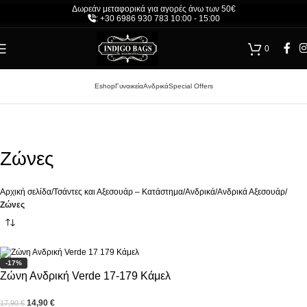
Δωρεάν μεταφορικά για αγορές άνω των 50€
Δωρεάν μεταφορικά για αγορές άνω των 50€
: +30 6986 930 783 10:00 - 15:00
+30 6986 930 783 10:00 - 15:00
0
Eshop
Γυναικεία
Ανδρικά
Special Offers
Ζώνες
Αρχική σελίδα
/
Τσάντες και Αξεσουάρ – Κατάστημα
/
Ανδρικά
/
Ανδρικά Αξεσουάρ
/
Ζώνες
-17%
Ζώνη Ανδρική Verde 17-179 Κάμελ
14,90
€
17,90
€