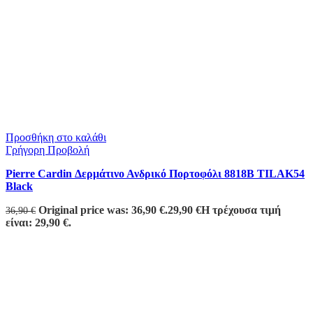
Προσθήκη στο καλάθι
Γρήγορη Προβολή
Pierre Cardin Δερμάτινο Ανδρικό Πορτοφόλι 8818B TILAK54
Black
Original price was: 36,90 €.
29,90
€
Η τρέχουσα τιμή
36,90
€
είναι: 29,90 €.