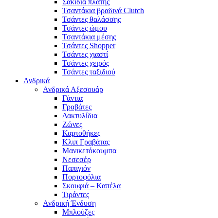
Σακίδια πλάτης
Τσαντάκια βραδινά Clutch
Τσάντες θαλάσσης
Τσάντες ώμου
Τσαντάκια μέσης
Τσάντες Shopper
Τσάντες χιαστί
Τσάντες χειρός
Τσάντες ταξιδιού
Ανδρικά
Ανδρικά Αξεσουάρ
Γάντια
Γραβάτες
Δακτυλίδια
Ζώνες
Καρτοθήκες
Κλιπ Γραβάτας
Μανικετόκουμπα
Νεσεσέρ
Παπιγιόν
Πορτοφόλια
Σκουφιά – Καπέλα
Τιράντες
Ανδρική Ένδυση
Μπλούζες