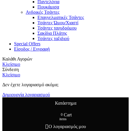
Παντελόνια
Πουκάμισα
Ανδρικές Τσάντες
Επαγγελματικές Τσάντες
Τσάντες Ώμου/Χιαστί
Τσάντες ταχυδρόμου
Σακίδια Πλάτης
Τσάντες ταξιδιού
Special Offers
Είσοδος / Εγγραφή
Καλάθι Αγορών
Κλείσιμο
Σύνδεση
Κλείσιμο
Δεν έχετε λογαριασμό ακόμα;
Δημιουργία λογαριασμού
Κατάστημα
Cart
0
items
Ο λογαριασμός μου