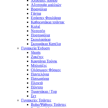
Αλυσίδες ποδιού
Αξεσουάρ μαλλιών
Βραχιόλια
Γάντια
Εσάρπες Φουλάρια
Καθρεφτάκια τσάντας
Κολιέ
Νεσεσέρ
Πορτοφόλια
Σκουλαρίκια
Σκουφάκια Καπέλα
Γυναικεία Ένδυση
Shorts
Ζακέτες
Καφτάνια Τούνικ
Μπλούζες
Ολόσωμες Φόρμες
Παντελόνια
Πανωφόρια
Πλεκτά
Πόντσο
Τιραντάκια / Τop
Σετ
Γυναικείες Τσάντες
Boho/Ψάθινες Τσάντες