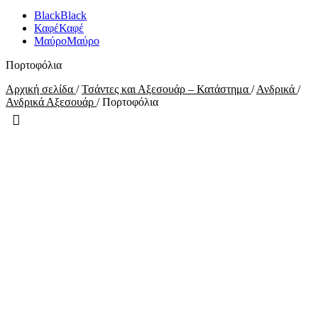
Black
Black
Καφέ
Καφέ
Μαύρο
Μαύρο
Πορτοφόλια
Αρχική σελίδα
/
Τσάντες και Αξεσουάρ – Κατάστημα
/
Ανδρικά
/
Ανδρικά Αξεσουάρ
/
Πορτοφόλια