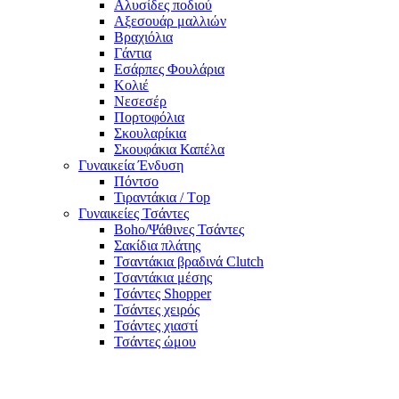
Αλυσίδες ποδιού
Αξεσουάρ μαλλιών
Βραχιόλια
Γάντια
Εσάρπες Φουλάρια
Κολιέ
Νεσεσέρ
Πορτοφόλια
Σκουλαρίκια
Σκουφάκια Καπέλα
Γυναικεία Ένδυση
Πόντσο
Τιραντάκια / Τop
Γυναικείες Τσάντες
Boho/Ψάθινες Τσάντες
Σακίδια πλάτης
Τσαντάκια βραδινά Clutch
Τσαντάκια μέσης
Τσάντες Shopper
Τσάντες χειρός
Τσάντες χιαστί
Τσάντες ώμου