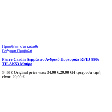
Προσθήκη στο καλάθι
Γρήγορη Προβολή
Pierre Cardin Δερμάτινο Ανδρικό Πορτοφόλι RFID 8806
TILAK53 Μαύρο
Original price was: 34,90 €.
29,90
€
Η τρέχουσα τιμή
34,90
€
είναι: 29,90 €.