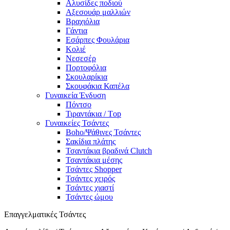
Αλυσίδες ποδιού
Αξεσουάρ μαλλιών
Βραχιόλια
Γάντια
Εσάρπες Φουλάρια
Κολιέ
Νεσεσέρ
Πορτοφόλια
Σκουλαρίκια
Σκουφάκια Καπέλα
Γυναικεία Ένδυση
Πόντσο
Τιραντάκια / Τop
Γυναικείες Τσάντες
Boho/Ψάθινες Τσάντες
Σακίδια πλάτης
Τσαντάκια βραδινά Clutch
Τσαντάκια μέσης
Τσάντες Shopper
Τσάντες χειρός
Τσάντες χιαστί
Τσάντες ώμου
Επαγγελματικές Τσάντες