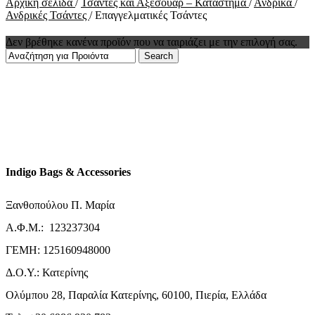
Αρχική σελίδα
/
Τσάντες και Αξεσουάρ – Κατάστημα
/
Ανδρικά
/
Ανδρικές Τσάντες
/
Επαγγελματικές Τσάντες
Δεν βρέθηκε κανένα προϊόν που να ταιριάζει με την επιλογή σας.
Search
Indigo Bags & Accessories
Ξανθοπούλου Π. Μαρία
Α.Φ.Μ.: 123237304
ΓΕΜΗ: 125160948000
Δ.Ο.Υ.: Κατερίνης
Ολύμπου 28, Παραλία Κατερίνης, 60100, Πιερία, Ελλάδα