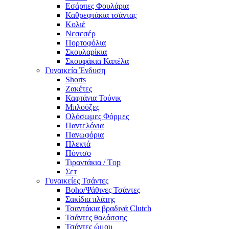
Εσάρπες Φουλάρια
Καθρεφτάκια τσάντας
Κολιέ
Νεσεσέρ
Πορτοφόλια
Σκουλαρίκια
Σκουφάκια Καπέλα
Γυναικεία Ένδυση
Shorts
Ζακέτες
Καφτάνια Τούνικ
Μπλούζες
Ολόσωμες Φόρμες
Παντελόνια
Πανωφόρια
Πλεκτά
Πόντσο
Τιραντάκια / Τop
Σετ
Γυναικείες Τσάντες
Boho/Ψάθινες Τσάντες
Σακίδια πλάτης
Τσαντάκια βραδινά Clutch
Τσάντες θαλάσσης
Τσάντες ώμου