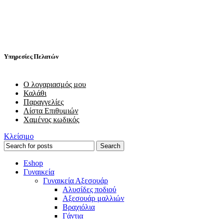
Υπηρεσίες Πελατών
Ο λογαριασμός μου
Καλάθι
Παραγγελίες
Λίστα Επιθυμιών
Χαμένος κωδικός
Κλείσιμο
Search
Eshop
Γυναικεία
Γυναικεία Αξεσουάρ
Αλυσίδες ποδιού
Αξεσουάρ μαλλιών
Βραχιόλια
Γάντια