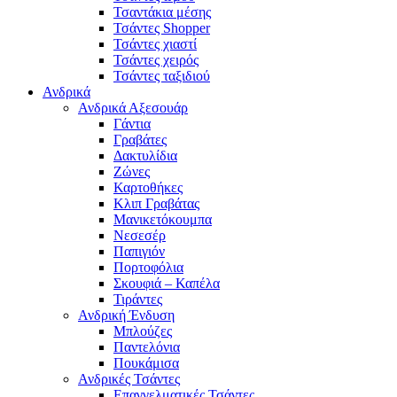
Τσαντάκια μέσης
Τσάντες Shopper
Τσάντες χιαστί
Τσάντες χειρός
Τσάντες ταξιδιού
Ανδρικά
Ανδρικά Αξεσουάρ
Γάντια
Γραβάτες
Δακτυλίδια
Ζώνες
Καρτοθήκες
Κλιπ Γραβάτας
Μανικετόκουμπα
Νεσεσέρ
Παπιγιόν
Πορτοφόλια
Σκουφιά – Καπέλα
Τιράντες
Ανδρική Ένδυση
Μπλούζες
Παντελόνια
Πουκάμισα
Ανδρικές Τσάντες
Επαγγελματικές Τσάντες