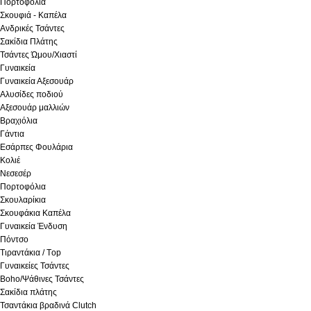
Πορτοφόλια
Σκουφιά - Καπέλα
Ανδρικές Τσάντες
Σακίδια Πλάτης
Τσάντες Ώμου/Χιαστί
Γυναικεία
Γυναικεία Αξεσουάρ
Αλυσίδες ποδιού
Αξεσουάρ μαλλιών
Βραχιόλια
Γάντια
Εσάρπες Φουλάρια
Κολιέ
Νεσεσέρ
Πορτοφόλια
Σκουλαρίκια
Σκουφάκια Καπέλα
Γυναικεία Ένδυση
Πόντσο
Τιραντάκια / Τop
Γυναικείες Τσάντες
Boho/Ψάθινες Τσάντες
Σακίδια πλάτης
Τσαντάκια βραδινά Clutch