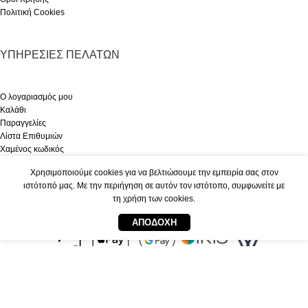
Πολιτική Cookies
ΥΠΗΡΕΣΊΕΣ ΠΕΛΑΤΏΝ
Ο λογαριασμός μου
Καλάθι
Παραγγελίες
Λίστα Επιθυμιών
Χαμένος κωδικός
© Indigo Bags and Accessories
2025 Created By
F1 Net
Χρησιμοποιούμε cookies για να βελτιώσουμε την εμπειρία σας στον
ιστότοπό μας. Με την περιήγηση σε αυτόν τον ιστότοπο, συμφωνείτε με
τη χρήση των cookies.
0
ΑΠΟΔΟΧΉ
τάστημα
Ο λογαριασμός μου
Cart